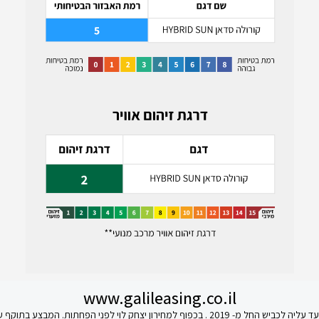
www.galileasing.co.il
ת. המבצע בתוקף עד 31.12.23 | התמונה להמחשה בלבד | טל.ח.