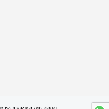
הפרסום מתייחס לדגם טויוטה קורולה סאן . מועד עליה לכביש החל מ- 2019 . בכפוף למחירון יצחק לוי לפני הפחתו