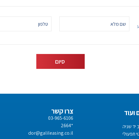
ע
צרו קשר
 ועוד
03-965-6106
*2664
 יד שניה
dor@galileasing.co.il
י תפעולי