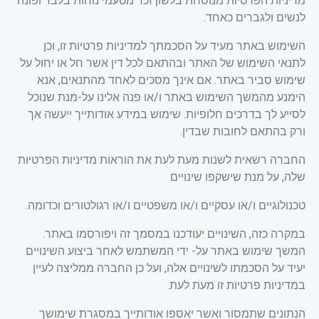
מדיניות הפרטיות מנוסחת בלשון זכר מטעמי נוחות בלבד ופונה
לנשים ולגברים כאחד.
השימוש באתר מעיד על הסכמתך למדיניות פרטיות זו, וכן
לתנאי השימוש של האתר ובהתאם לכל דין אשר חל או יחול על
שימוש סביר באתר. אם אינך מסכים לאחד מהתנאים, אנא
הימנע מהמשך השימוש באתר ו/או פנה אלינו על-מנת שנוכל
לסייע לך בדרכים חלופיות. שימוש במידע אודותייך ייעשה אך
ורק בהתאם לחובות שבדין.
החברה רשאית לשנות מעת לעת את הוראות מדיניות הפרטיות
שלה, על מנת שישקפו שינויים
טכנולוגיים ו/או עסקיים ו/או משפטיים ו/או רגולטורים וכדומה.
במקרה כזה, השינויים יעודכנו במסמך זה ויפורסמו באתר.
המשך שימוש באתר על- ידי המשתמש לאחר ביצוע השינויים
יעיד על הסכמתו לשינויים אלה, ועל כן החברה ממליצה לעיין
במדיניות פרטיות זו מעת לעת
.
הנתונים שתמסור ואשר יאספו אודותייך במסגרת שימושך