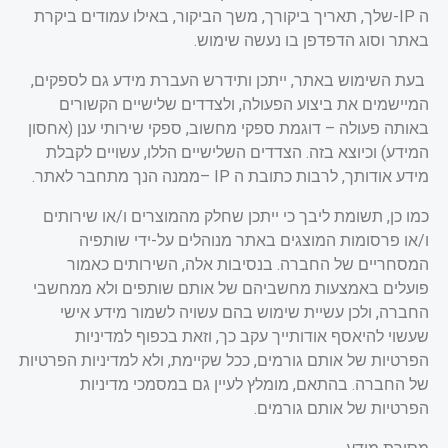
ה
-IP
שלך, תאריך ביקורך, משך הביקור, באילו עמודים ביקרת
באתר וסוג הדפדפן בו נעשה שימוש
.
בעת השימוש באתר, ייתכן ותידרש העברת מידע גם לספקים,
המיישמים את ביצוע הפעולה
,
ולצדדים שלישיים הקשורים
באותה פעולה – דוגמת ספקי מחשוב, ספקי שירותי ענן (אחסון
המידע) וכיוצא בזה. הצדדים השלישיים הללו, עשויים לקבלת
מידע אודותך, לרבות כתובת ה
– IP
ממנה הנך מתחבר לאתר
.
כמו כן, תשומת ליבך כי ייתכן שחלק מהמוצרים ו/או שירותים
ו/או פרסומות המוצגים באתר מנוהלים על-ידי שותפיה
המסחריים של החברה. בנסיבות אלה, השירותים כאמור
פועלים באמצעות מחשביהם של אותם שותפים ולא ממחשבי
החברה, ולכן עשיית שימוש בהם עשויה לשמור מידע אישי
שעשוי להיאסף אודותייך עקב כך, וזאת בכפוף למדיניות
הפרטיות של אותם גורמים, ככל שקיימת, ולא למדיניות הפרטיות
של החברה. בהתאם, מומלץ לעיין גם במסמכי מדיניות
הפרטיות של אותם גורמים.