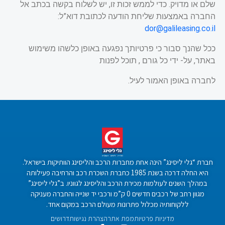
שלם או מדויק. כדי לממש זכות זו, יש לשלוח בקשה בכתב אל
החברה באמצעות שליחת הודעה לכתובת דוא”ל:
dor@galileasing.co.il
ככל שהנך סבור כי פרטיותך נפגעה באופן כלשהו משימוש
באתר, על- ידי כל גורם , תוכל לפנות
לחברה באופן האמור לעיל.
חברת “גלי ליסינג” הינה אחת מחברות הרכב והליסינג הוותיקות בישראל.
היא החלה דרכה בשנת 1985 כחברת השכרת רכב והרחיבה פעילותה
במהלך השנים לעולמות מכירת הרכב והליסינג לגווניו. ב”גלי ליסינג”
מגוון רחב של רכבים חדשים 0 ק”מ ורכבי יד שנייה והחברה מעניקה
ללקוחותיה מכלול פתרונות מעולם הרכב במקום אחד.
מדיניות פרטיות
מפת אתר
הצהרת נגישות
דרושים