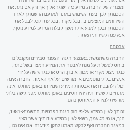
אנו מעוניינים לשלוח אליך מדי פעם מידע בדבר שירותיה
ומוצריה של החברה. מידע כזה ישוגר אליך אך ורק אם נתת את
הסכמתך לכך בעת השימוש באתר ו/או עם הרשמתך לאחד
השירותים המוצעים בו. בכל מקרה, בכל עת תוכל לבטל את
הסכמתך ובכך למנוע את המשך קבלת המידע. למידע נוסף,
אנא פנה לשירותי האתר
.
אבטחה
החברה משתמשת באמצעי הגנה והצפנה סבירים ומקובלים
ביחס לפעולות על מנת לאבטח את המידע המצוי בשליטתה,
כנגד ניצול מקרי או מכוון, אובדן, הרס או כנגד גישה על ידי
אנשים בלתי מוסמכים או מורשים. על אף האמור, החברה אינה
יכולה להבטיח את אבטחת המידע ושמירתו באופן מוחלט ואינה
מתחייבת ששירותיה יהיו חסינים באופן מוחלט מפני גישה בלתי
מורשית למידע המאוחסן בהם.
זכותך לעיין במידע על-פי חוק הגנת הפרטיות, התשמ”א-1981,
הנך, או מי מטעמך, רשאי לעיין במידע אודותיך אשר מצוי
במאגר החברה ואף לבקש מאתנו לתקן מידע זה אם אינו נכון,