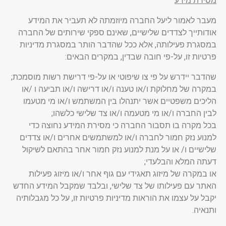
מסירת מידע
מעבר לאמור ליעל החברה מיוזמתה לא תעביר את המידע
אודותייך לצדדים שלישיים, שאינם ספקי שירותים של החברה
במסגרת פעילותה, אלא ככל שהדבר הותר במסגרת מדיניות
פרטיות זו, על-פי חובה שבדין, במקרים הבאים:
שהדבר יידרש על פי צו שיפוטי או על-פי דרישת רשות מוסמכת;
במקרה של מחלוקת ו/או טענה ו/או דרישה ו/או תביעה ו /או
הליכים משפטיים אשר יתנהלו בין המשתמש ו/או מי מטעמו
לבין החברה ו/או מי מטעמה ו/או צד שלישי כלשהו
;
בכל מקרה בו תסבור החברה כי מסירת המידע נחוצה כדי
למנוע נזק חמור לחברה ו/או למשתמשים אחרים ו/או צדדים
שלישיים ו/ או על מנת למנוע נזק חמור אחר בהתאם לשיקול
דעתה המלא והבלעדי
;
או במקרה של מיזוג תאגידי עם גוף אחר ו/או מיזוג פעילות
האתר עם פעילותו של צד שלישי, ובלבד שמקבל המידע החדש
יקבל על עצמו את הוראות מדיניות פרטיות זו, על כל מגבלותיה
ותנאיה
.