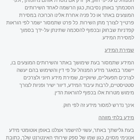
המנוהלים על-פי חוק, אך ורק אם מסרת אותם מיוזמתך, ולפי
הסכמתך באותן נסיבות, כגון הרשמה לאחד השירותים
המוצעים באתר או כל פניה אחרת אלינו הכרוכה במסירת
פרטייך לצורך מתן השירות. כל פרט שתמסור ישמר לפי הוראות
קפדניות שבחוק ובכפוף להסכמה שתינתן על-ידך בסמוך
למסירת המידע
.
שמירת המידע
המידע שתמסור בעת שימושך באתר והשירותים המוצעים בו,
יישמר במאגר מידע המנוהל על פי דין והשימוש בהם יעשה
לצרכים תפעוליים, שיווקיים, שמירת מידע חיוני ולצרכים
סטטיסטיים, לרבות עיבוד המידע, דיוור ישיר ופניות לצורך
מימוש מטרות אלו בכפוף להוראות הדין.
אינך נדרש למסור מידע זה לפי חוק
.
מידע בלתי מזוהה
בעת גלישתך באתר, עשוי להישמר אצלנו באופן אוטומטי מידע
אנונימי מסוים, כגון שמו של ספק שירותי האינטרנט שלך, כתובת