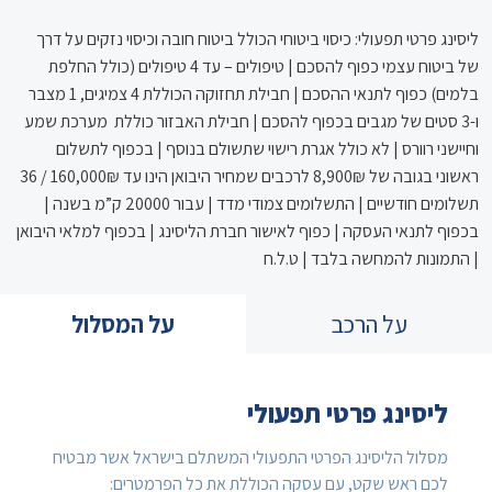
ליסינג פרטי תפעולי: כיסוי ביטוחי הכולל ביטוח חובה וכיסוי נזקים על דרך
של ביטוח עצמי כפוף להסכם | טיפולים – עד 4 טיפולים (כולל החלפת
בלמים) כפוף לתנאי ההסכם | חבילת תחזוקה הכוללת 4 צמיגים, 1 מצבר
ו-3 סטים של מגבים בכפוף להסכם | חבילת האבזור כוללת מערכת שמע
וחיישני רוורס | לא כולל אגרת רישוי שתשולם בנוסף | בכפוף לתשלום
ראשוני בגובה של 8,900₪ לרכבים שמחיר היבואן הינו עד 160,000₪ / 36
תשלומים חודשיים | התשלומים צמודי מדד | עבור 20000 ק”מ בשנה |
בכפוף לתנאי העסקה | כפוף לאישור חברת הליסינג | בכפוף למלאי היבואן
| התמונות להמחשה בלבד | ט.ל.ח
על הרכב
על המסלול
ליסינג פרטי תפעולי
מסלול הליסינג הפרטי התפעולי המשתלם בישראל אשר מבטיח
לכם ראש שקט, עם עסקה הכוללת את כל הפרמטרים: