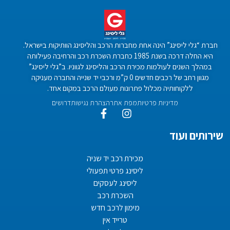
חברת “גלי ליסינג” הינה אחת מחברות הרכב והליסינג הוותיקות בישראל.
היא החלה דרכה בשנת 1985 כחברת השכרת רכב והרחיבה פעילותה
במהלך השנים לעולמות מכירת הרכב והליסינג לגווניו. ב”גלי ליסינג”
מגוון רחב של רכבים חדשים 0 ק”מ ורכבי יד שנייה והחברה מעניקה
ללקוחותיה מכלול פתרונות מעולם הרכב במקום אחד.
מדיניות פרטיות
מפת אתר
הצהרת נגישות
דרושים
שירותים ועוד
מכירת רכב יד שניה
ליסינג פרטי תפעולי
ליסינג לעסקים
השכרת רכב
מימון לרכב חדש
טרייד אין