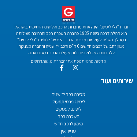
חברת “גלי ליסינג” הינה אחת מחברות הרכב והליסינג הוותיקות בישראל.
היא החלה דרכה בשנת 1985 כחברת השכרת רכב והרחיבה פעילותה
במהלך השנים לעולמות מכירת הרכב והליסינג לגווניו. ב”גלי ליסינג”
מגוון רחב של רכבים חדשים 0 ק”מ ורכבי יד שנייה והחברה מעניקה
ללקוחותיה מכלול פתרונות מעולם הרכב במקום אחד.
מדיניות פרטיות
מפת אתר
הצהרת נגישות
דרושים
שירותים ועוד
מכירת רכב יד שניה
ליסינג פרטי תפעולי
ליסינג לעסקים
השכרת רכב
מימון לרכב חדש
טרייד אין