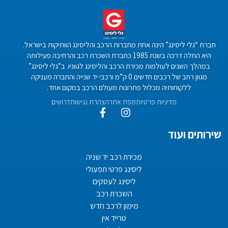
חברת “גלי ליסינג” הינה אחת מחברות הרכב והליסינג הוותיקות בישראל.
היא החלה דרכה בשנת 1985 כחברת השכרת רכב והרחיבה פעילותה
במהלך השנים לעולמות מכירת הרכב והליסינג לגווניו. ב”גלי ליסינג”
מגוון רחב של רכבים חדשים 0 ק”מ ורכבי יד שנייה והחברה מעניקה
ללקוחותיה מכלול פתרונות מעולם הרכב במקום אחד.
מדיניות פרטיות
מפת אתר
הצהרת נגישות
דרושים
שירותים ועוד
מכירת רכב יד שניה
ליסינג פרטי תפעולי
ליסינג לעסקים
השכרת רכב
מימון לרכב חדש
טרייד אין