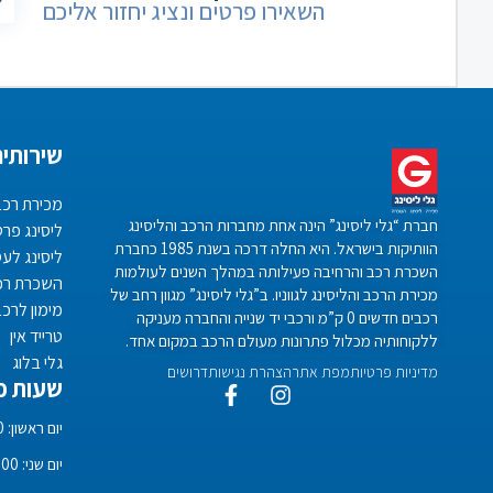
השאירו פרטים ונציג יחזור אליכם
שירותים
מכירת רכב
חברת “גלי ליסינג” הינה אחת מחברות הרכב והליסינג
ליסינג פרט
הוותיקות בישראל. היא החלה דרכה בשנת 1985 כחברת
ליסינג לע
השכרת רכב והרחיבה פעילותה במהלך השנים לעולמות
השכרת רכ
מכירת הרכב והליסינג לגווניו. ב”גלי ליסינג” מגוון רחב של
מימון לרכ
רכבים חדשים 0 ק”מ ורכבי יד שנייה והחברה מעניקה
טרייד אין
ללקוחותיה מכלול פתרונות מעולם הרכב במקום אחד.
גלי בלוג
מדיניות פרטיות
מפת אתר
הצהרת נגישות
דרושים
שעות פע
יום ראשון: 08:00 – 18:00
יום שני: 08:00 – 18:00