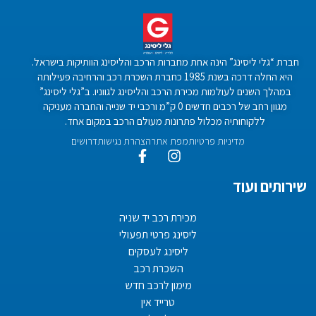
חברת “גלי ליסינג” הינה אחת מחברות הרכב והליסינג הוותיקות בישראל.
היא החלה דרכה בשנת 1985 כחברת השכרת רכב והרחיבה פעילותה
במהלך השנים לעולמות מכירת הרכב והליסינג לגווניו. ב”גלי ליסינג”
מגוון רחב של רכבים חדשים 0 ק”מ ורכבי יד שנייה והחברה מעניקה
ללקוחותיה מכלול פתרונות מעולם הרכב במקום אחד.
מדיניות פרטיות
מפת אתר
הצהרת נגישות
דרושים
שירותים ועוד
מכירת רכב יד שניה
ליסינג פרטי תפעולי
ליסינג לעסקים
השכרת רכב
מימון לרכב חדש
טרייד אין