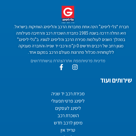
חברת “גלי ליסינג” הינה אחת מחברות הרכב והליסינג הוותיקות בישראל.
היא החלה דרכה בשנת 1985 כחברת השכרת רכב והרחיבה פעילותה
במהלך השנים לעולמות מכירת הרכב והליסינג לגווניו. ב”גלי ליסינג”
מגוון רחב של רכבים חדשים 0 ק”מ ורכבי יד שנייה והחברה מעניקה
ללקוחותיה מכלול פתרונות מעולם הרכב במקום אחד.
מדיניות פרטיות
מפת אתר
הצהרת נגישות
דרושים
שירותים ועוד
מכירת רכב יד שניה
ליסינג פרטי תפעולי
ליסינג לעסקים
השכרת רכב
מימון לרכב חדש
טרייד אין