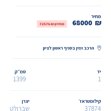
מחיר
68000
₪
מחירון ₪ 72576
הרכב זמין בסניף ראשון לציון
יד
סמ״ק
1399
1
קילומטראז׳
יצרן
37874
שברולט